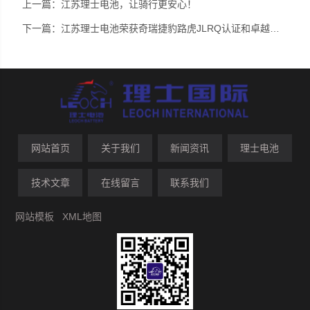
上一篇：
江苏理士电池，让骑行更安心！
下一篇：
江苏理士电池荣获奇瑞捷豹路虎JLRQ认证和卓越品质奖！
网站首页
关于我们
新闻资讯
理士电池
技术文章
在线留言
联系我们
网站模板
XML地图