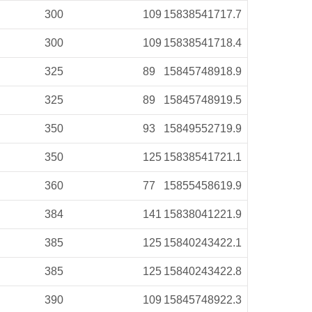
300
109
158
385
417
17.7
300
109
158
385
417
18.4
325
89
158
457
489
18.9
325
89
158
457
489
19.5
350
93
158
495
527
19.9
350
125
158
385
417
21.1
360
77
158
554
586
19.9
384
141
158
380
412
21.9
385
125
158
402
434
22.1
385
125
158
402
434
22.8
390
109
158
457
489
22.3