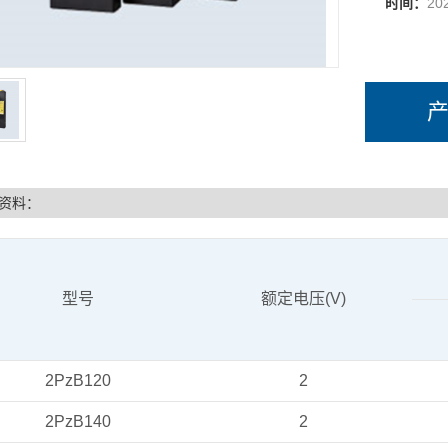
时间：
20
资料：
型号
额定电压(V)
2PzB120
2
2PzB140
2