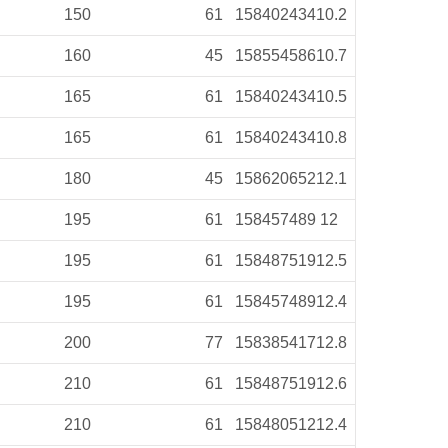
150
61
158
402
434
10.2
160
45
158
554
586
10.7
165
61
158
402
434
10.5
165
61
158
402
434
10.8
180
45
158
620
652
12.1
195
61
158
457
489
12
195
61
158
487
519
12.5
195
61
158
457
489
12.4
200
77
158
385
417
12.8
210
61
158
487
519
12.6
210
61
158
480
512
12.4