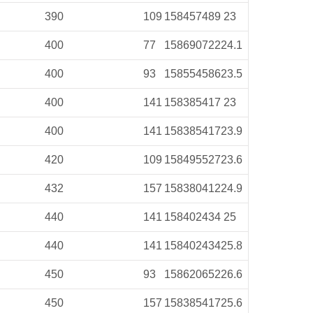
390
109
158
457
489
23
400
77
158
690
722
24.1
400
93
158
554
586
23.5
400
141
158
385
417
23
400
141
158
385
417
23.9
420
109
158
495
527
23.6
432
157
158
380
412
24.9
440
141
158
402
434
25
440
141
158
402
434
25.8
450
93
158
620
652
26.6
450
157
158
385
417
25.6