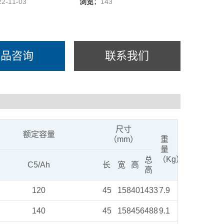
22-11-03
浏览：
143
产品咨询
联系我们
尺寸
额定容量
（mm）
重
量
（Kg）
总
C5/Ah
长
宽
高
高
120
45
158
401
433
7.9
140
45
158
456
488
9.1