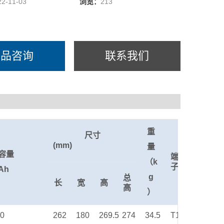
22-11-03
浏览：
213
产品咨询
联系我们
重
尺寸
(mm)
量
容量
端
（k
子
/Ah
g
总
长
宽
高
高
）
00
262
180
269.5
274
34.5
T11