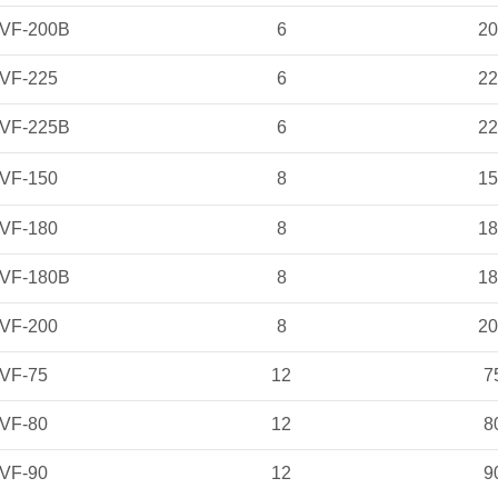
EVF-200B
6
2
VF-225
6
2
EVF-225B
6
2
VF-150
8
1
VF-180
8
1
EVF-180B
8
1
VF-200
8
2
VF-75
12
7
VF-80
12
8
VF-90
12
9